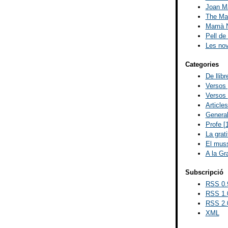
Joan Ma
The Mad
Mamà N
Pell de
Les no
Categories
De llib
Versos
Versos
Article
Genera
Profe
[
La grat
El muss
A la Gr
Subscripció
RSS 0.
RSS 1.
RSS 2.
XML