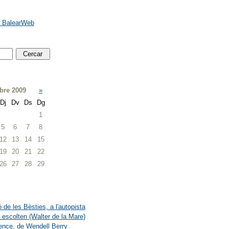
e BalearWeb
re 2009
»
Dj
Dv
Ds
Dg
1
5
6
7
8
12
13
14
15
19
20
21
22
26
27
28
29
 de les Bèsties, a l'autopista
 escolten (Walter de la Mare)
ence, de Wendell Berry