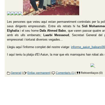
Les persones que veieu aquí estan permanetment controlats per la poli
seus dirigents empresonats. Entre els retrats hi ha
Sidi Mohamme
Elghalia
i el seu home
Dafa Ahmed Babo
, que varen passar quatre a
amb els ulls embenats;
Laarbi Messaoud
, Secretari General del
empresonat i torturat diverses vegades...
Llegiu aquí l'informe complet del nostre viatge:
informe_aaiun_balears09
I aquí teniu la platja d'El Aaiun, la mar que els marroquins han robat als
General
|
Enllaç permanent
|
Comentaris (1)
|
Retroenllaços (0)