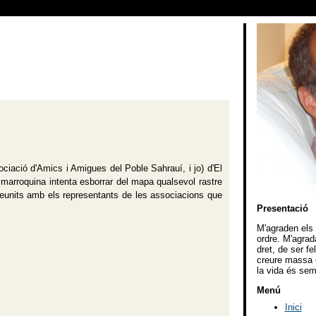
iació d'Amics i Amigues del Poble Sahrauí, i jo) d'El
 marroquina intenta esborrar del mapa qualsevol rastre
, reunits amb els representants de les associacions que
Presentació
M'agraden els v
ordre. M'agrad
dret, de ser f
creure massa e
la vida és sem
Menú
Inici