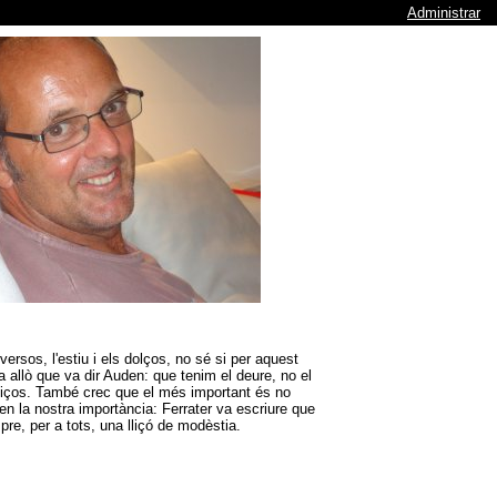
Administrar
ersos, l'estiu i els dolços, no sé si per aquest
a allò que va dir Auden: que tenim el deure, no el
eliços. També crec que el més important és no
n la nostra importància: Ferrater va escriure que
pre, per a tots, una lliçó de modèstia.