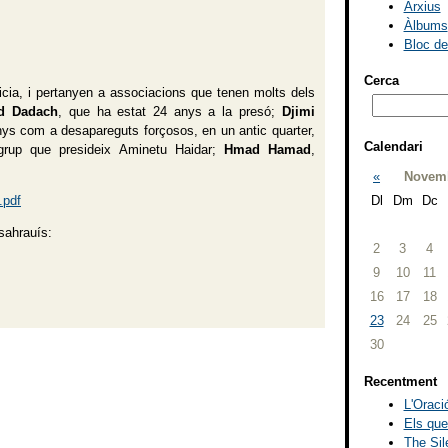
Arxius
Àlbums
Bloc d
Cerca
cia, i pertanyen a associacions que tenen molts dels
d Dadach
, que ha estat 24 anys a la presó;
Djimi
nys com a desapareguts forçosos, en un antic quarter,
Calendari
 grup que presideix Aminetu Haidar;
Hmad Hamad
,
«
Novemb
.pdf
Dl
Dm
Dc
 sahrauís:
2
3
4
9
10
11
16
17
18
23
24
25
30
Recentment
L'Oració
Els que
The Sil