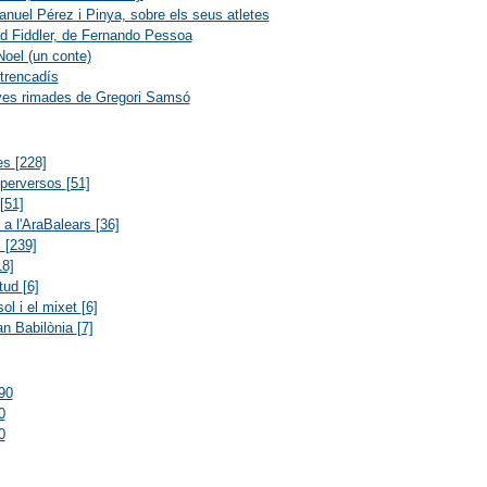
nuel Pérez i Pinya, sobre els seus atletes
 Fiddler, de Fernando Pessoa
oel (un conte)
 trencadís
ves rimades de Gregori Samsó
res
[228]
 perversos
[51]
[51]
s a l'AraBalears
[36]
l
[239]
18]
itud
[6]
ol i el mixet
[6]
an Babilònia
[7]
90
0
0