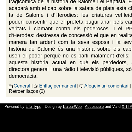
tragicòmica de la història de Salomé i el Baptista. 
acabarà amb el cap sobre la safata de plata està c
fa de Salomé i d’Herodies: les criatures vel·le
poden consentir que el profeta pugui anar pels ca
veritats i clamant contra els poderosos. I el P
d’Herodes: desfressa de concessió el que en realita
manera tan ardent com la seva esposa i la seva 
història de Salomé és una història sobre els capr
usen el poder perquè no es parli malament d’ells:
aquesta història actual en què els perdedors,
directora general i una ràdio i televisió públiques, só
democràcia.
General
|
Enllaç permanent
|
Afegeix un comentari
|
Retroenllaços (0)
Powered by
Life Type
- Design by
BalearWeb
-
Accessible
and Valid
XHTML