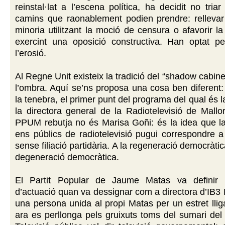
reinstal·lat a l’escena política, ha decidit no tria
camins que raonablement podien prendre: rellevar
minoria utilitzant la moció de censura o afavorir la
exercint una oposició constructiva. Han optat per
l’erosió.
Al Regne Unit existeix la tradició del “shadow cabine
l’ombra. Aquí se’ns proposa una cosa ben diferent
la tenebra, el primer punt del programa del qual és l
la directora general de la Radiotelevisió de Mallo
PPUM rebutja no és Marisa Goñi: és la idea que la
ens públics de radiotelevisió pugui correspondre a
sense filiació partidària. A la regeneració democràti
degeneració democràtica.
El Partit Popular de Jaume Matas va definir l
d’actuació quan va dessignar com a directora d’IB3
una persona unida al propi Matas per un estret llig
ara es perllonga pels gruixuts toms del sumari de