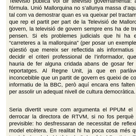
Televisió pública vol dir televisió governamental:
fórmula. Unió Mallorquina no s’allunya massa d’aqu
tal com va demostrar quan es va queixar pel tractam
que rep el partit per part de la Televisió de Mallor
govern, la televisió de govern sempre ens ha de tre
pensen. Si els problemes judicials que hi ha 
“carreteres a la mallorquina” (per posar un exempl
qüestió que mereix ser reflectida als informatiu
decidir el criteri professional de l’informador, qu
hauria de fer alguna cridada abans de gosar fer
reportatges. Al Regne Unit, ja que en parlà
inconcebible que un partit de govern es queixi de co
informatiu de la BBC, però aquí encara ens falten
per assolir un adequat nivell de cultura democràtica.
Seria divertit veure com argumenta el PPUM el 
derrocar la directora de RTVM, si no fos perquè
previsible: ho desfressaran de necessitat de reflex
model etcètera. En realitat hi ha poca cosa més q