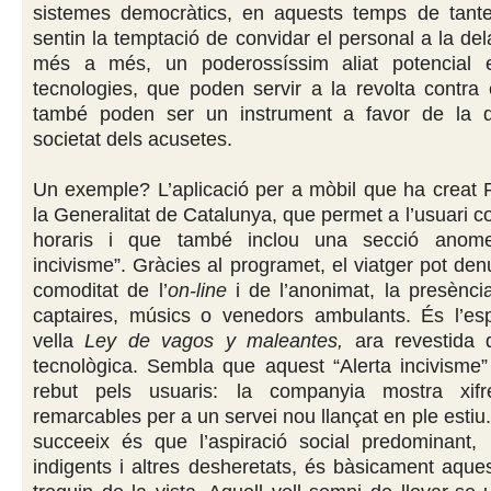
sistemes democràtics, en aquests temps de tante
sentin la temptació de convidar el personal a la del
més a més, un poderossíssim aliat potencial 
tecnologies, que poden servir a la revolta contra
també poden ser un instrument a favor de la d
societat dels acusetes.
Un exemple? L’aplicació per a mòbil que ha creat F
la Generalitat de Catalunya, que permet a l’usuari co
horaris i que també inclou una secció anome
incivisme”. Gràcies al programet, el viatger pot den
comoditat de l’
on-line
i de l’anonimat, la presènci
captaires, músics o venedors ambulants. És l’espe
vella
Ley de vagos y maleantes,
ara revestida 
tecnològica. Sembla que aquest “Alerta incivisme”
rebut pels usuaris: la companyia mostra xif
remarcables per a un servei nou llançat en ple estiu
succeeix és que l’aspiració social predominant,
indigents i altres desheretats, és bàsicament aque