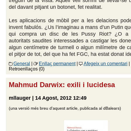
treguin de la vista. Aquell vell somni de llevar-se 
del davant pitjant un botonet, fet realitat.
Les aplicacions de mòbil per a les delacions pode
invent fabulós. ¿Us l’imaginau a mans d’un Putin qu
qui compra un disc de les Pussy Riot? ¿O a
autoritats saudites interessades a castigar les don
algun centímetre de turmell o algun milímetre de c
el pitjor de tot, del que ha fet FGC, ha estat donat id
General
|
Enllaç permanent
|
Afegeix un comentari
|
Retroenllaços (0)
Mahmud Darwix: exili i lucidesa
mllauger | 14 Agost, 2012 12:49
(una versió més breu d'aquest article, publicada al dBalears)