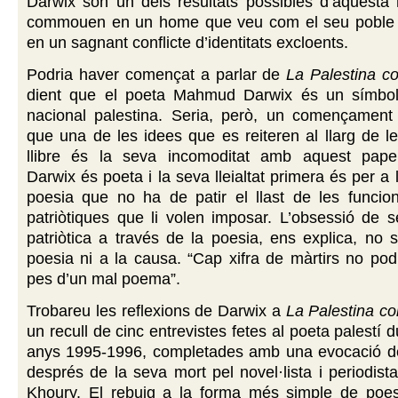
Darwix són un dels resultats possibles d’aquesta h
commouen en un home que veu com el seu poble é
en un sagnant conflicte d’identitats excloents.
Podria haver començat a parlar de
La Palestina c
dient que el poeta Mahmud Darwix és un símbol
nacional palestina. Seria, però, un començament 
que una de les idees que es reiteren al llarg de l
llibre és la seva incomoditat amb aquest pape
Darwix és poeta i la seva lleialtat primera és per a
poesia que no ha de patir el llast de les funcion
patriòtiques que li volen imposar. L’obsessió de s
patriòtica a través de la poesia, ens explica, no s
poesia ni a la causa. “Cap xifra de màrtirs no pod
pes d’un mal poema”.
Trobareu les reflexions de Darwix a
La Palestina c
un recull de cinc entrevistes fetes al poeta palestí 
anys 1995-1996, completades amb una evocació de
després de la seva mort pel novel·lista i periodista
Khoury. El rebuig a la forma més simple de poesia