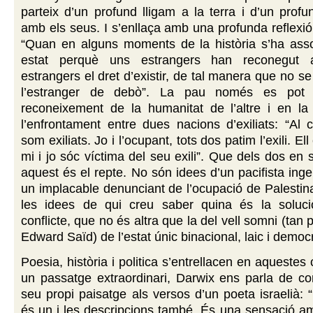
parteix d’un profund lligam a la terra i d’un pro
amb els seus. I s’enllaça amb una profunda reflexió
“Quan en alguns moments de la història s’ha assol
estat perquè uns estrangers han reconegut 
estrangers el dret d’existir, de tal manera que no s
l’estranger de debò”. La pau només es pot
reconeixement de la humanitat de l’altre i en la
l’enfrontament entre dues nacions d’exiliats: “Al c
som exiliats. Jo i l’ocupant, tots dos patim l’exili. Ell
mi i jo sóc víctima del seu exili”. Que dels dos en s
aquest és el repte. No són idees d’un pacifista ing
un implacable denunciant de l’ocupació de Palestin
les idees de qui creu saber quina és la solució
conflicte, que no és altra que la del vell somni (tan 
Edward Saïd) de l’estat únic binacional, laic i democr
Poesia, història i politica s’entrellacen en aqueste
un passatge extraordinari, Darwix ens parla de co
seu propi paisatge als versos d’un poeta israelià: 
és un i les descripcions també. És una sensació a