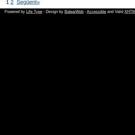
1
2
Següent»
Powered by
Life Type
- Design by
BalearWeb
-
Accessible
and Valid
XHTML