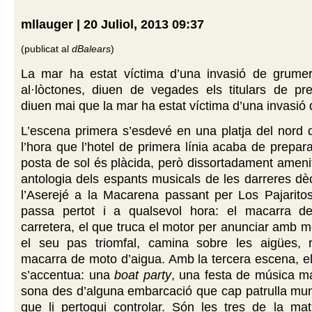
mllauger | 20 Juliol, 2013 09:37
(publicat al
dBalears
)
La mar ha estat víctima d’una invasió de grumer
al·lòctones, diuen de vegades els titulars de p
diuen mai que la mar ha estat víctima d’una invasió 
L’escena primera s’esdevé en una platja del nord 
l’hora que l’hotel de primera línia acaba de prepara
posta de sol és plàcida, però dissortadament amen
antologia dels espants musicals de les darreres d
l’Aserejé a la Macarena passant per Los Pajarit
passa pertot i a qualsevol hora: el macarra d
carretera, el que truca el motor per anunciar amb m
el seu pas triomfal, camina sobre les aigües, r
macarra de moto d’aigua. Amb la tercera escena, el
s’accentua: una
boat party
, una festa de música ma
sona des d’alguna embarcació que cap patrulla mun
que li pertoqui controlar. Són les tres de la mat