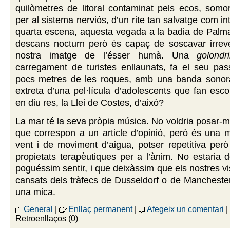
quilòmetres de litoral contaminat pels ecos, somor
per al sistema nerviós, d’un rite tan salvatge com i
quarta escena, aquesta vegada a la badia de Palma
descans nocturn però és capaç de soscavar irreve
nostra imatge de l’ésser humà. Una
golondr
carregament de turistes enllaunats, fa el seu pass
pocs metres de les roques, amb una banda sono
extreta d’una pel·lícula d’adolescents que fan esco
en diu res, la Llei de Costes, d’això?
La mar té la seva pròpia música. No voldria posar-me
que correspon a un article d’opinió, però és una 
vent i de moviment d’aigua, potser repetitiva però
propietats terapèutiques per a l’ànim. No estaria
poguéssim sentir, i que deixàssim que els nostres vi
cansats dels tràfecs de Dusseldorf o de Manchester,
una mica.
General
|
Enllaç permanent
|
Afegeix un comentari
|
Retroenllaços (0)