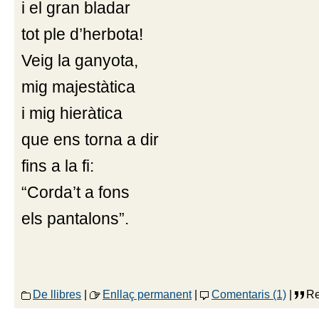
i el gran bladar
tot ple d’herbota!
Veig la ganyota,
mig majestàtica
i mig hieràtica
que ens torna a dir
fins a la fi:
“Corda’t a fons
els pantalons”.
De llibres
|
Enllaç permanent
|
Comentaris (1)
|
Re