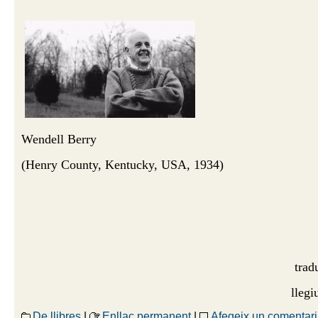
Wendell Berry
(Henry County, Kentucky, USA, 1934)
trad
lleg
De llibres
|
Enllaç permanent
|
Afegeix un comentari