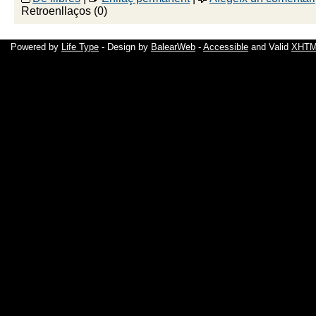
Retroenllaços (0)
Powered by
Life Type
- Design by
BalearWeb
-
Accessible
and Valid
XHTML