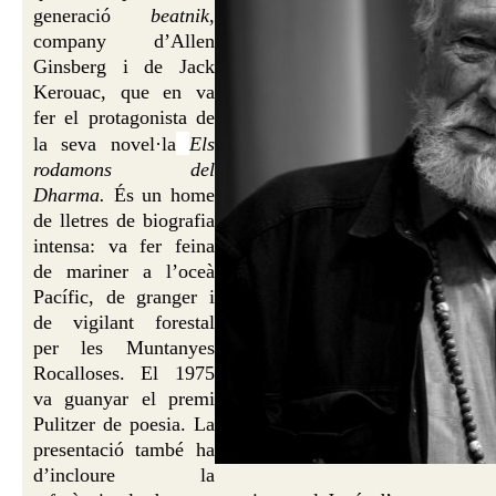
generació
beatnik
,
company d’Allen
Ginsberg i de Jack
Kerouac, que en va
fer el protagonista de
la seva novel·la
Els
rodamons del
Dharma.
És un home
de lletres de biografia
intensa: va fer feina
de mariner a l’oceà
Pacífic, de granger i
de vigilant forestal
per les Muntanyes
Rocalloses. El 1975
va guanyar el premi
Pulitzer de poesia. La
presentació també ha
d’incloure la