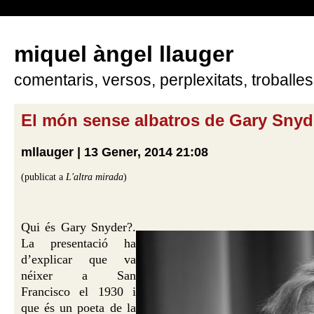
miquel àngel llauger
comentaris, versos, perplexitats, troballes
El món sense albatros de Gary Snyd
mllauger | 13 Gener, 2014 21:08
(publicat a
L'altra mirada
)
Qui és Gary Snyder?.
La presentació ha
d’explicar que va
néixer a San
Francisco el 1930 i
que és un poeta de la