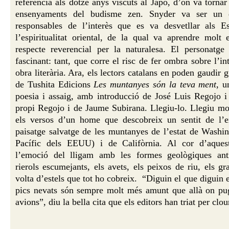
referència als dotze anys viscuts al Japó, d’on va torna
ensenyaments del budisme zen. Snyder va ser un de
responsables de l’interès que es va desvetllar als E
l’espiritualitat oriental, de la qual va aprendre molt 
respecte reverencial per la naturalesa. El personatge
fascinant: tant, que corre el risc de fer ombra sobre l’in
obra literària. Ara, els lectors catalans en poden gaudir 
de Tushita Edicions
Les muntanyes són la teva ment
, u
poesia i assaig, amb introducció de José Luis Regojo i
propi Regojo i de Jaume Subirana. Llegiu-lo. Llegiu mo
els versos d’un home que descobreix un sentit de l’e
paisatge salvatge de les muntanyes de l’estat de Washin
Pacífic dels EEUU) i de Califòrnia. Al cor d’aquest
l’emoció del lligam amb les formes geològiques anti
rierols escumejants, els avets, els peixos de riu, els gr
volta d’estels que tot ho cobreix.
“Diguin el que diguin 
pics nevats són sempre molt més amunt que allà on pug
avions”, diu la bella cita que els editors han triat per clou