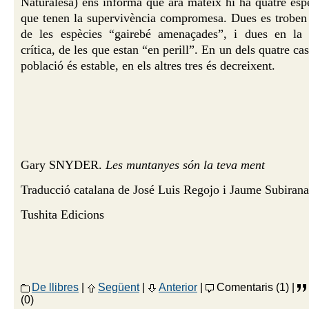
Naturalesa) ens informa que ara mateix hi ha quatre espè
que tenen la supervivència compromesa. Dues es troben 
de les espècies “gairebé amenaçades”, i dues en la 
crítica, de les que estan “en perill”. En un dels quatre cas
població és estable, en els altres tres és decreixent.
Gary SNYDER.
Les muntanyes són la teva ment
Traducció catalana de José Luis Regojo i Jaume Subirana
Tushita Edicions
De llibres
|
Següent
|
Anterior
|
Comentaris (1) |
(0)