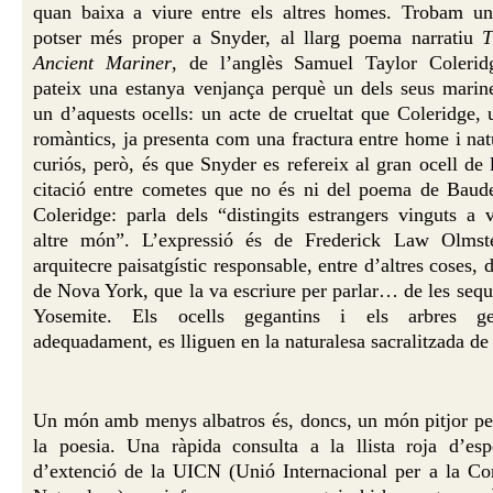
quan baixa a viure entre els altres homes. Trobam un 
potser més proper a Snyder, al llarg poema narratiu
T
Ancient Mariner
, de l’anglès Samuel Taylor Colerid
pateix una estanya venjança perquè un dels seus marin
un d’aquests ocells: un acte de crueltat que Coleridge, 
romàntics, ja presenta com una fractura entre home i nat
curiós, però, és que Snyder es refereix al gran ocell de
citació entre cometes que no és ni del poema de Baude
Coleridge: parla dels “distingits estrangers vinguts a v
altre món”. L’expressió és de Frederick Law Olmst
arquitecre paisatgístic responsable, entre d’altres coses, 
de Nova York, que la va escriure per parlar… de les sequ
Yosemite. Els ocells gegantins i els arbres ge
adequadament, es lliguen en la naturalesa sacralitzada de
Un món amb menys albatros és, doncs, un món pitjor pe
la poesia. Una ràpida consulta a la llista roja d’esp
d’extenció de la UICN (Unió Internacional per a la Co