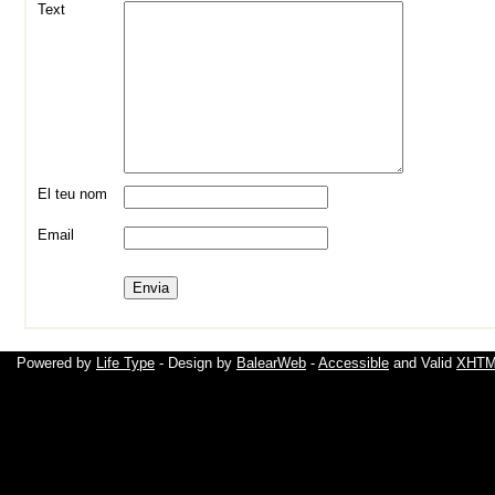
Text
El teu nom
Email
Powered by
Life Type
- Design by
BalearWeb
-
Accessible
and Valid
XHTML