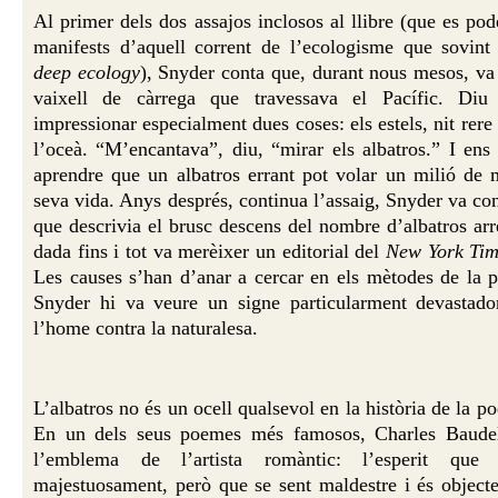
Al primer dels dos assajos inclosos al llibre (que es po
manifests d’aquell corrent de l’ecologisme que sovin
deep ecology
), Snyder conta que, durant nous mesos, va 
vaixell de càrrega que travessava el Pacífic. Diu
impressionar especialment dues coses: els estels, nit rere n
l’oceà. “M’encantava”, diu, “mirar els albatros.” I ens
aprendre que un albatros errant pot volar un milió de m
seva vida. Anys després, continua l’assaig, Snyder va co
que descrivia el brusc descens del nombre d’albatros ar
dada fins i tot va merèixer un editorial del
New York Tim
Les causes s’han d’anar a cercar en els mètodes de la pe
Snyder hi va veure un signe particularment devastado
l’home contra la naturalesa.
L’albatros no és un ocell qualsevol en la història de la po
En un dels seus poemes més famosos, Charles Baudel
l’emblema de l’artista romàntic: l’esperit que 
majestuosament, però que se sent maldestre i és objec