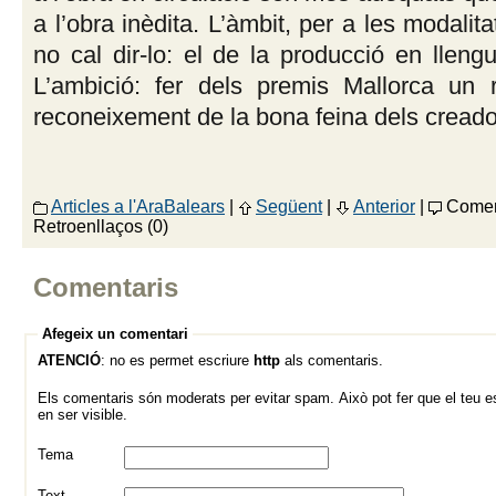
a l’obra inèdita. L’àmbit, per a les modalitat
no cal dir-lo: el de la producció en lleng
L’ambició: fer dels premis Mallorca un r
reconeixement de la bona feina dels creado
Articles a l'AraBalears
|
Següent
|
Anterior
|
Coment
Retroenllaços (0)
Comentaris
Afegeix un comentari
ATENCIÓ
: no es permet escriure
http
als comentaris.
Els comentaris són moderats per evitar spam. Això pot fer que el teu es
en ser visible.
Tema
Text