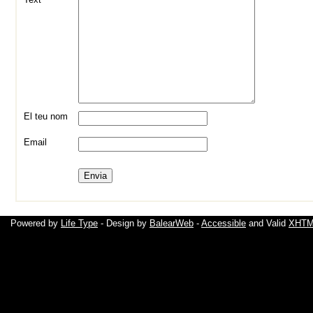
El teu nom
Email
Powered by
Life Type
- Design by
BalearWeb
-
Accessible
and Valid
XHTML