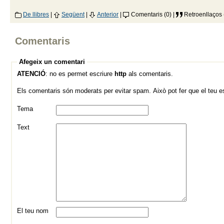
De llibres
|
Següent
|
Anterior
|
Comentaris (0) |
Retroenllaços 
Comentaris
Afegeix un comentari
ATENCIÓ
: no es permet escriure
http
als comentaris.
Els comentaris són moderats per evitar spam. Això pot fer que el teu esc
Tema
Text
El teu nom