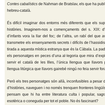
Contes cabalístics
de Nahman de Bratslav, els que ha publi
hebreu-català.
És difícil imaginar dos entorns més diferents que els s
històries. Imaginem-nos a començaments del s. XIX: 
d’infants vora la llar del foc; de l’altra, un rabí del que 
transmetre els ensenyaments secrets i difícils de l’hassid
tirada a aquesta mística estranya que és la Càbala. La padri
els personatges en peces d’una al·legoria que mira d’exp
servir el català de les Illes, l’única llengua que llavors
llengua litúrgica que llavors gairebé ningú no feia servir fo
Però els tres personatges són allà, inconfusibles a pesar d
d’històries, naveguen i no només trenquen fronteres lingüís
pensam que hi ha entre literatura culta i popular, sagr
esotèrica o coneguda per tot el poble. No és fascinant?