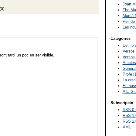
Joan Ma
(0)
The Mad
Mamà N
Pell de
Les no
Categories
De llib
Versos
rit tardi un poc en ser visible.
Versos
Article
Genera
Profe
[
La grat
El muss
A la Gr
Subscripció
RSS 0.
RSS 1.
RSS 2.
XML