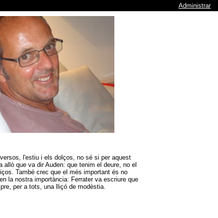
Administrar
ersos, l'estiu i els dolços, no sé si per aquest
a allò que va dir Auden: que tenim el deure, no el
eliços. També crec que el més important és no
n la nostra importància: Ferrater va escriure que
pre, per a tots, una lliçó de modèstia.