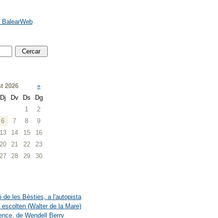
e BalearWeb
t 2026
»
Dj
Dv
Ds
Dg
1
2
6
7
8
9
13
14
15
16
20
21
22
23
27
28
29
30
 de les Bèsties, a l'autopista
 escolten (Walter de la Mare)
ence, de Wendell Berry