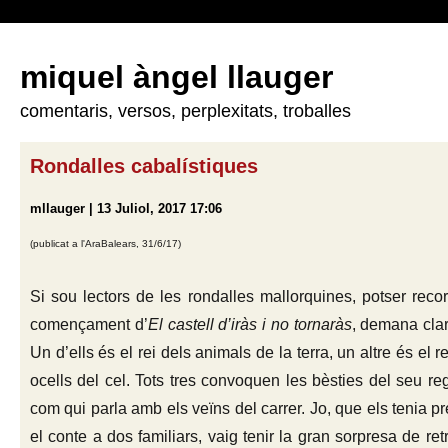
miquel àngel llauger
comentaris, versos, perplexitats, troballes
Rondalles cabalístiques
mllauger | 13 Juliol, 2017 17:06
(publicat a l'AraBalears, 31/6/17)
Si sou lectors de les rondalles mallorquines, potser reco
començament d’
El castell d’iràs i no tornaràs
, demana clar
Un d’ells és el rei dels animals de la terra, un altre és el r
ocells del cel. Tots tres convoquen les bèsties del seu regn
com qui parla amb els veïns del carrer. Jo, que els tenia p
el conte a dos familiars, vaig tenir la gran sorpresa de r