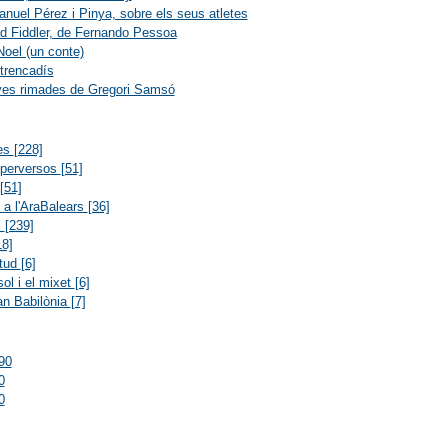
nuel Pérez i Pinya, sobre els seus atletes
 Fiddler, de Fernando Pessoa
oel (un conte)
 trencadís
ves rimades de Gregori Samsó
res
[228]
 perversos
[51]
[51]
s a l'AraBalears
[36]
l
[239]
18]
itud
[6]
ol i el mixet
[6]
an Babilònia
[7]
90
0
0