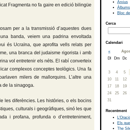
Arxius
cat Fragmenta no fa gaire en edició bilingüe
Àlbums
Bloc d
Cerca
uposam per a la transmissió d’aquestes dues
d’una banda, veiem una padrina envoltada
Calendari
avui és Ucraïna, que aprofita vells relats per
«
Agos
isme, una branca del judaisme rigorista i amb
Dl
Dm
Dc
na vol entretenir els néts. El rabí converteix
licar complexos conceptes teològics. Una fa
3
4
5
 parlaven milers de mallorquins. L’altre una
10
11
12
ra de la sinagoga.
17
18
19
24
25
26
31
e les diferències. Les històries, o els bocins
tiques, culturals i geogràfiques, sinó les que
Recentment
ada i profana, profunda o d’entreteniment,
L'Oració
Els que
The Sil