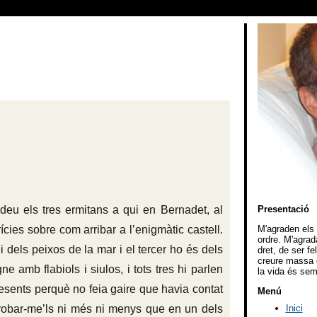
rdeu els tres ermitans a qui en Bernadet, al
Presentació
ícies sobre com arribar a l’enigmàtic castell.
M'agraden els v
ordre. M'agrad
ei dels peixos de la mar i el tercer ho és dels
dret, de ser f
creure massa e
e amb flabiols i siulos, i tots tres hi parlen
la vida és sem
resents perquè no feia gaire que havia contat
Menú
Inici
etrobar-me’ls ni més ni menys que en un dels