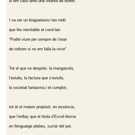
si em caso amb una Infanta de Borbó”.
I va ser un
braguetasso
tan rodó
que féu inevitable el corol·lari:
“Podré viure per sempre de l’erari
de tothom si no em falla la vivor”.
Tot el que ve després: la mangarrufa,
l’estafa, la factura que s’estufa,
la societat fantasma i el complot,
tot té el mateix propòsit, en essència,
que l’enllaç que el titula d’Excel·lència:
en llenguatge plebeu, xuclar del pot.