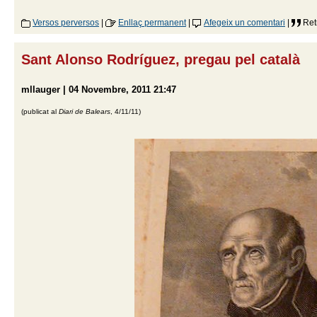
Versos perversos
|
Enllaç permanent
|
Afegeix un comentari
|
Ret
Sant Alonso Rodríguez, pregau pel català
mllauger | 04 Novembre, 2011 21:47
(publicat al
Diari de Balears
, 4/11/11)