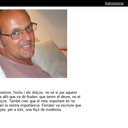
Administrar
ersos, l'estiu i els dolços, no sé si per aquest
a allò que va dir Auden: que tenim el deure, no el
eliços. També crec que el més important és no
n la nostra importància: Ferrater va escriure que
pre, per a tots, una lliçó de modèstia.