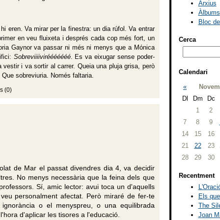
Arxius
Àlbums
Bloc d
 eren. Va mirar per la finestra: un dia rúfol. Va entrar
primer en veu fluixeta i després cada cop més fort, un
Cerca
loria Gaynor va passar ni més ni menys que a Mónica
fici:
Sobreviiiivirééééééé
. Es va eixugar sense poder-
vestir i va sortir al carrer. Queia una pluja grisa, però
Calendari
. Que sobreviuria. Només faltaria.
«
Novemb
s (0)
Dl
Dm
Dc
1
2
7
8
9
14
15
16
21
22
23
28
29
30
lat de Mar el passat divendres dia 4, va decidir
Recentment
tres. No menys necessària que la feina dels que
professors. Sí, amic lector: avui toca un d'aquells
L'Oració
s veu personalment afectat. Però miraré de fer-te
Els que
a ignorància o el menyspreu, o una equilibrada
The Sil
hora d'aplicar les tisores a l'educació.
Joan Ma