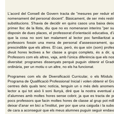
L'acord del Consell de Govern tracta de "mesures per reduir el d
nomenament del personal docent". Bàsicament, de ser més restricti
substitucions. S'havia de decidir en quins casos una baixa dei
primer lloc de la llista, diu que no es nomenaran interins "per su
disposin de dues places, el professorat d'orientació educativa, d'àm
que la cosa no soni tan malament al lector poc familiaritzat 
professors fossin una mena de personal d'assessorament, q
prescindible que els altres. El cas, però, és que són (som) prof
divuit hores lectives a fer classe a grups complets, és a dir, 
Professors com els altres, vaja, amb l'única diferència que els n
diversitat: programes dissenyats perquè puguin obtenir el Gra
ordinària, per un motiu o un altre, no els ha funcionat.
Programes com els de Diversificació Curricular, o els Mòdul
Programa de Qualificació Professional Inicial i volen obtenir el Gra
centres dels quals tenc notícia, tenguin un o més dels anomenat
lector a qui tot això li soni llunyà, diré que la nostra eventual
d'alumnes amb moltes hores sense cobrir, ja que es tracta de pr
pocs professors que facin moltes hores de classe al grup pot millo
deixar d'anar en bici a l'institut, per por que una caiguda i la su
de cara a aconseguir que els meus alumnes puguin seguir endava