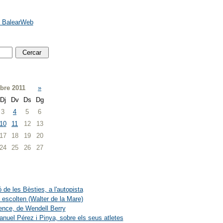
e BalearWeb
re 2011
»
Dj
Dv
Ds
Dg
3
4
5
6
10
11
12
13
17
18
19
20
24
25
26
27
 de les Bèsties, a l'autopista
 escolten (Walter de la Mare)
ence, de Wendell Berry
nuel Pérez i Pinya, sobre els seus atletes