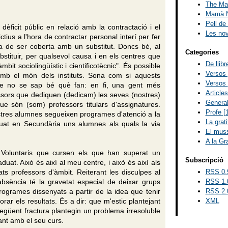
The Mad
Mamà N
Pell de
èficit públic en relació amb la contractació i el
Les no
us a l'hora de contractar personal interí per fer
xa de ser coberta amb un substitut.
Doncs bé, al
Categories
bstituir, per qualsevol causa i en els centres que
De llib
bit sociolingüístic i cientificotècnic". És possible
Versos
amb el món dels instituts. Sona com si aquests
Versos
ue no se sap bé què fan: en fi, una gent més
Article
essors que dediquen (dedicam) les seves (nostres)
Genera
que són (som) professors titulars d'assignatures.
Profe
[
ostres alumnes segueixen programes d'atenció a la
La grat
duat en Secundària uns alumnes als quals la via
El muss
A la Gr
s Voluntaris que cursen els que han superat un
Subscripció
duat. Això és així al meu centre, i això és així als
s professors d'àmbit. Reiterant les disculpes al
RSS 0.
 absència té la gravetat especial de deixar grups
RSS 1.
ogrames dissenyats a partir de la idea que tenir
RSS 2.
rar els resultats. És a dir: que m'estic plantejant
XML
bsegüent fractura plantegin un problema irresoluble
nt amb el seu curs.