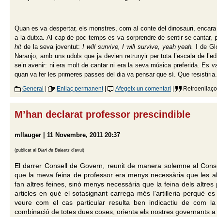
Quan es va despertar, els monstres, com al conte del dinosauri, encara hi
a la dutxa. Al cap de poc temps es va sorprendre de sentir-se cantar, 
hit
de la seva joventut:
I will survive, I will survive, yeah yeah.
I de G
Naranjo, amb uns udols que ja devien retrunyir per tota l’escala de l’edi
se’n avenir: ni era molt de cantar ni era la seva música preferida. Es va 
quan va fer les primeres passes del dia va pensar que sí. Que resistiria
General
|
Enllaç permanent
|
Afegeix un comentari
|
Retroenllaço
M’han declarat professor prescindible
mllauger | 11 Novembre, 2011 20:37
(publicat al
Diari de Balears
d'avui)
El darrer Consell de Govern, reunit de manera solemne al Conso
que la meva feina de professor era menys necessària que les al
fan altres feines, sinó menys necessària que la feina dels altres 
articles en què el sotasignant carrega més l'artilleria perquè e
veure com el cas particular resulta ben indicactiu de com l
combinació de totes dues coses, orienta els nostres governants a l'