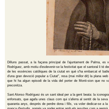
Dilluns passat, a la façana principal de l'ajuntament de Palma, es
Rodríguez, amb motiu d'esdevenir-se la festivitat que el santoral li té 
de les essències catòliques de la ciutat en què s'ha embarcat el batle
d'una gran devoció popular a Ciutat", resa (mai millor dit) la plana we
que hi ha algun episodi de la vida del porter de Monti-sion que no va 
preconitza.
Sant Alonso Rodríguez és un sant ideal per a la gent beata: la iconografi
enfonsats, que agafa unes claus com qui s'aferra al sentit de la seva 
quaranta anys, després de perdre dona i fills, va voler dedicar-se a la
manca d'estudis, només va poder entrar amb els jesuïtes com a germà ll