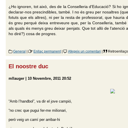
¿Ho ignoren, tot això, des de la Conselleria d'Educació? Si ho ig
declarar-nos prescindibles, també. I no és greu per nosaltres (que 
fotuts que els altres), ni per la resta de professorat, que hauria 
és greu perquè deixa entreveure que, per la Conselleria, tamb
als quals és menys greu deixar penjats. Que tot allò de l'atenció a l
ho diré?) cosa de progres.
General
|
Enllaç permanent
|
Afegeix un comentari
|
Retroenllaço
El noostre duc
mllauger | 10 Novembre, 2011 20:52
“Amb l’handbol”, va dir el jove campió,
“no crec que pugui fer-me milionari,
però veig un camí per arribar-hi