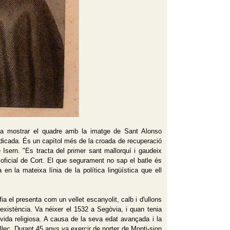
 va mostrar el quadre amb la imatge de Sant Alonso
dedicada. És un capítol més de la croada de recuperació
 Isern. "Es tracta del primer sant mallorquí i gaudeix
b oficial de Cort. El que segurament no sap el batle és
en la mateixa línia de la política lingüística que ell
a el presenta com un vellet escanyolit, calb i d'ullons
existència. Va néixer el 1532 a Segòvia, i quan tenia
 vida religiosa. A causa de la seva edat avançada i la
ec. Durant 45 anys va exercir de porter de Monti-sion