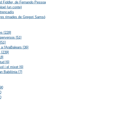
 Fiddler, de Fernando Pessoa
oel (un conte)
 trencadís
ves rimades de Gregori Samsó
res
[228]
 perversos
[51]
[51]
s a l'AraBalears
[36]
l
[239]
18]
itud
[6]
ol i el mixet
[6]
an Babilònia
[7]
90
0
0