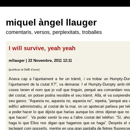
miquel àngel llauger
comentaris, versos, perplexitats, troballes
I will survive, yeah yeah
mllauger | 22 Novembre, 2011 12:11
(publicat al DdB d'avui)
Anava cap a l’ajuntament a fer un tràmit, i va trobar un Humpty-D
l’ajuntament de la ciutat X?”, va demanar. I el Humpty-Dumpty amb ròle
coses tenen el nom que jo vull que tinguin, perquè ara comandam nosaltr
del costat, on potser podria resoldre el seu tràmit. Allà, el va sorpre
seu ganxo. “Aquesta no, aquesta no, aquesta no”, repetia, “perquè ara 
edifici administratiu, al costat de la mar, on un apotecari parlava per
a poder hacer lo que dijiste que harías aunque los otros dijeran que n
que hacen”.
Va poder sentir la veu a l’altre costat del telèfon: “Sí
haga lo que Ellos nos digan que hagamos que se haga”. Després el som
teclejant com posseïts, mentre en una gran pantalla de lletres fluorescent