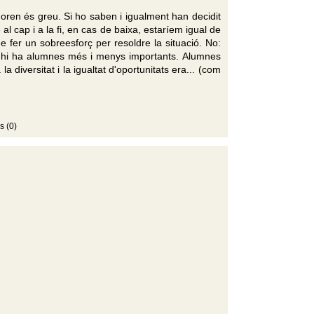
noren és greu. Si ho saben i igualment han decidit
al cap i a la fi, en cas de baixa, estaríem igual de
de fer un sobreesforç per resoldre la situació. No:
é hi ha alumnes més i menys importants. Alumnes
a diversitat i la igualtat d'oportunitats era... (com
s (0)