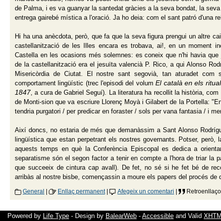
de Palma, i es va guanyar la santedat gràcies a la seva bondat, la seva 
entrega gairebé mística a l'oració. Ja ho deia: com el sant patró d'una re
Hi ha una anècdota, però, que fa que la seva figura prengui un altre cair
castellanització de les Illes encara es trobava, ai!, en un moment in
Castella en les ocasions més solemnes: es coneix que n'hi havia que j
de la castellanització era el jesuïta valencià P. Rico, a qui Alonso Rodr
Misericòrdia de Ciutat. El nostre sant segovià, tan aturadet com 
El català en els ritu
comportament lingüístic (trec l'episodi del volum
1847
, a cura de Gabriel Seguí). La literatura ha recollit la història, c
de Monti-sion que va escriure Llorenç Moyà i Gilabert de la Portella: "En
tendria purgatori / per predicar en foraster / sols per vana fantasia / i m
Així doncs, no estaria de més que demanàssim a Sant Alonso Rodríguez
lingüística que estan perpetrant els nostres governants. Potser, però,
aquests temps en què la Conferència Episcopal es dedica a orientar 
separatisme són el segon factor a tenir en compte a l'hora de triar la pa
que succeeix de cintura cap avall). De fet, no sé si he fet bé de reco
arribàs al nostre bisbe, començassin a moure els papers del procés de d
General
|
Enllaç permanent
|
Afegeix un comentari
|
Retroenllaço
Powered by
Life Type
- Design by
BalearWeb
-
Accessible
and Valid
XHTML