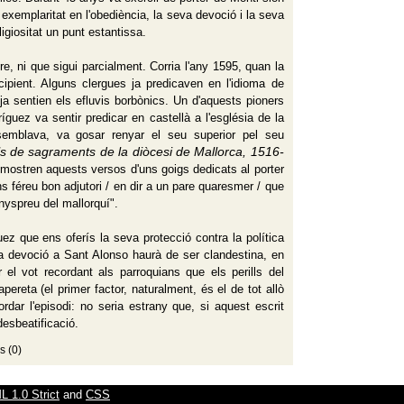
exemplaritat en l'obediència, la seva devoció i la seva
ligiositat un punt estantissa.
e, ni que sigui parcialment. Corria l'any 1595, quan la
cipient. Alguns clergues ja predicaven en l'idioma de
a sentien els efluvis borbònics. Un d'aquests pioners
íguez va sentir predicar en castellà a l'església de la
semblava, va gosar renyar el seu superior pel seu
als de sagraments de la diòcesi de Mallorca, 1516-
om mostren aquests versos d'uns goigs dedicats al porter
s féreu bon adjutori / en dir a un pare quaresmer / que
enyspreu del mallorquí".
 que ens oferís la seva protecció contra la política
 la devoció a Sant Alonso haurà de ser clandestina, en
el vot recordant als parroquians que els perills del
pereta (el primer factor, naturalment, és el de tot allò
rdar l'episodi: no seria estrany que, si aquest escrit
esbeatificació.
s (0)
 1.0 Strict
and
CSS