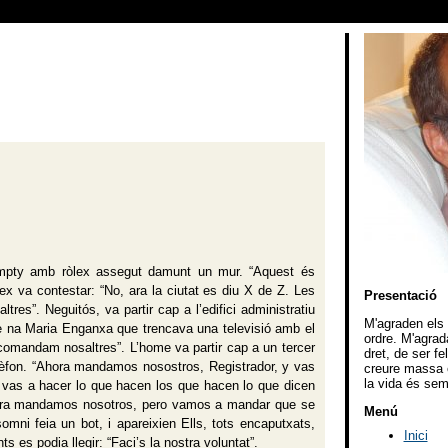
umpty amb ròlex assegut damunt un mur. “Aquest és
x va contestar: “No, ara la ciutat es diu X de Z. Les
Presentació
es”. Neguitós, va partir cap a l’edifici administratiu
M'agraden els v
ndre na Maria Enganxa que trencava una televisió amb el
ordre. M'agrad
comandam nosaltres”. L’home va partir cap a un tercer
dret, de ser f
 telèfon. “Ahora mandamos nosostros, Registrador, y vas
creure massa e
la vida és sem
o vas a hacer lo que hacen los que hacen lo que dicen
, ahora mandamos nosotros, pero vamos a mandar que se
Menú
ni feia un bot, i apareixien Ells, tots encaputxats,
Inici
s es podia llegir: “Faci’s la nostra voluntat”.