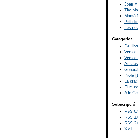
Joan Ma
The Mad
Mamà N
Pell de
Les no
Categories
De llib
Versos
Versos
Article
Genera
Profe
[
La grat
El muss
A la Gr
Subscripció
RSS 0.
RSS 1.
RSS 2.
XML