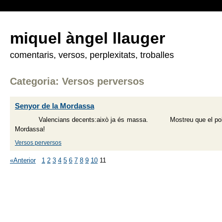
miquel àngel llauger
comentaris, versos, perplexitats, troballes
Categoria: Versos perversos
Senyor de la Mordassa
Valencians decents:això ja és massa. Mostreu que el poble
Mordassa!
Versos perversos
«Anterior
1
2
3
4
5
6
7
8
9
10
11