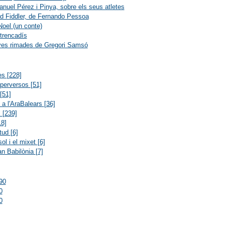
nuel Pérez i Pinya, sobre els seus atletes
 Fiddler, de Fernando Pessoa
oel (un conte)
 trencadís
ves rimades de Gregori Samsó
res
[228]
 perversos
[51]
[51]
s a l'AraBalears
[36]
l
[239]
18]
itud
[6]
ol i el mixet
[6]
an Babilònia
[7]
90
0
0