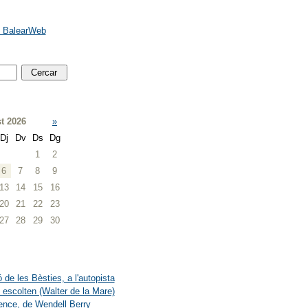
e BalearWeb
t 2026
»
Dj
Dv
Ds
Dg
1
2
6
7
8
9
13
14
15
16
20
21
22
23
27
28
29
30
 de les Bèsties, a l'autopista
 escolten (Walter de la Mare)
ence, de Wendell Berry