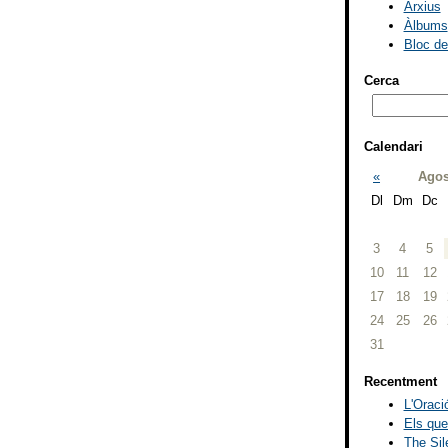
Arxius
Àlbums
Bloc d
Cerca
Calendari
«
Agos
Dl
Dm
Dc
3
4
5
10
11
12
17
18
19
24
25
26
31
Recentment
L'Oració
Els que
The Sil