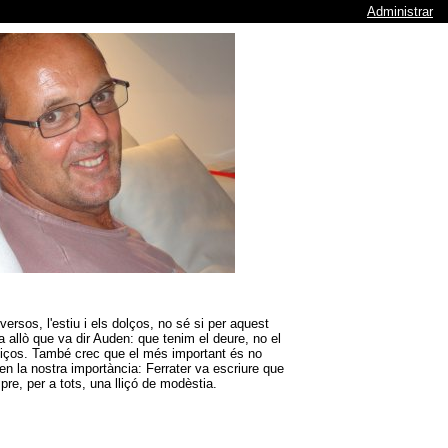
Administrar
ersos, l'estiu i els dolços, no sé si per aquest
a allò que va dir Auden: que tenim el deure, no el
eliços. També crec que el més important és no
n la nostra importància: Ferrater va escriure que
pre, per a tots, una lliçó de modèstia.