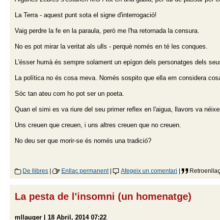
La Terra - aquest punt sota el signe d'interrogació!
Vaig perdre la fe en la paraula, però me l'ha retornada la censura.
No es pot mirar la veritat als ulls - perquè només en té les conques.
L'ésser humà és sempre solament un epígon dels personatges dels seu
La política no és cosa meva. Només sospito que ella em considera cos
Sóc tan ateu com ho pot ser un poeta.
Quan el simi es va riure del seu primer reflex en l'aigua, llavors va néix
Uns creuen que creuen, i uns altres creuen que no creuen.
No deu ser que morir-se és només una tradició?
De llibres
|
Enllaç permanent
|
Afegeix un comentari
|
Retroenllaç
La pesta de l'insomni (un homenatge)
mllauger | 18 Abril, 2014 07:22