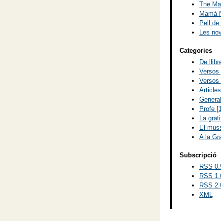
The Mad
Mamà N
Pell de
Les no
Categories
De llib
Versos
Versos
Article
Genera
Profe
[
La grat
El muss
A la Gr
Subscripció
RSS 0.
RSS 1.
RSS 2.
XML