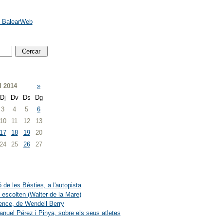
e BalearWeb
l 2014
»
Dj
Dv
Ds
Dg
3
4
5
6
10
11
12
13
17
18
19
20
24
25
26
27
 de les Bèsties, a l'autopista
 escolten (Walter de la Mare)
ence, de Wendell Berry
nuel Pérez i Pinya, sobre els seus atletes