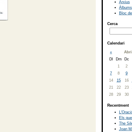
Arxius
Àlbums
Bloc d
Cerca
Calendari
«
Abri
Dl
Dm
Dc
1
2
7
8
9
14
15
16
21
22
23
28
29
30
Recentment
L'Oració
Els que
The Sil
Joan Ma