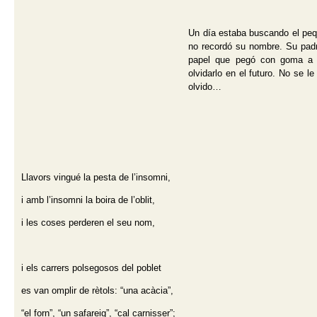
Un día estaba buscando el pequ
no recordó su nombre. Su padre
papel que pegó con goma a 
olvidarlo en el futuro. No se l
olvido…
Llavors vingué la pesta de l’insomni,
i amb l’insomni la boira de l’oblit,
i les coses perderen el seu nom,
i els carrers polsegosos del poblet
es van omplir de rètols: “una acàcia”,
“el forn”, “un safareig”, “cal carnisser”;