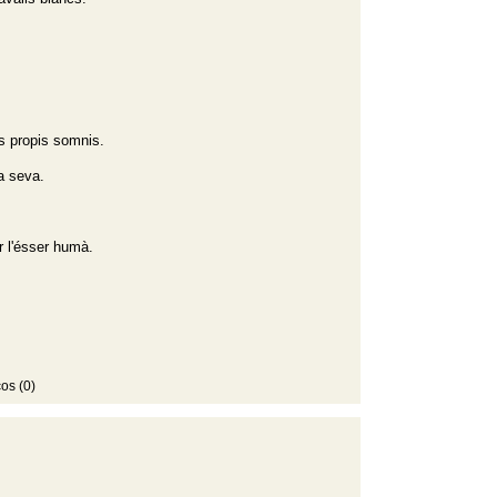
s propis somnis.
a seva.
er l'ésser humà.
os (0)