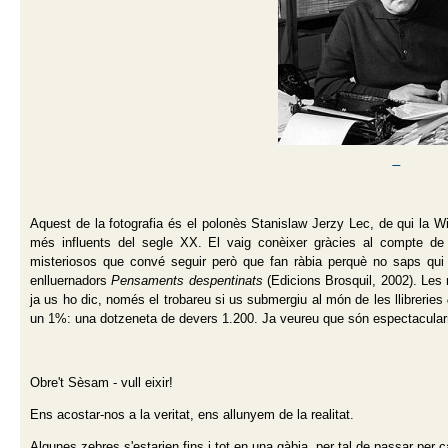
Aquest de la fotografia és el polonès Stanislaw Jerzy Lec, de qui la W
més influents del segle XX. El vaig conèixer gràcies al compte de 
misteriosos que convé seguir però que fan ràbia perquè no saps qui 
enlluernadors
Pensaments despentinats
(Edicions Brosquil, 2002). Les 
ja us ho dic, només el trobareu si us submergiu al món de les llibreries
un 1%: una dotzeneta de devers 1.200. Ja veureu que són espectacula
Obre't Sèsam - vull eixir!
Ens acostar-nos a la veritat, ens allunyem de la realitat.
Algunes zebres s'estarien fins i tot en una gàbia, per tal de passar per c