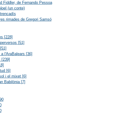
 Fiddler, de Fernando Pessoa
oel (un conte)
 trencadís
ves rimades de Gregori Samsó
res
[228]
 perversos
[51]
[51]
s a l'AraBalears
[36]
l
[239]
18]
itud
[6]
ol i el mixet
[6]
an Babilònia
[7]
90
0
0