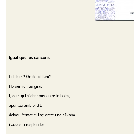
Igual que les cançons
I el llum?
On és el llum?
Ho sentiu i us girau
i, com qui s’obre pas entre la boira,
apuntau amb el dit:
deixau fermat el llaç entre una síl·laba
i aquesta resplendor.