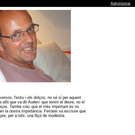
Administrar
ersos, l'estiu i els dolços, no sé si per aquest
a allò que va dir Auden: que tenim el deure, no el
eliços. També crec que el més important és no
n la nostra importància: Ferrater va escriure que
pre, per a tots, una lliçó de modèstia.