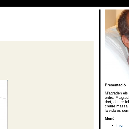
Presentació
M'agraden els v
ordre. M'agrad
dret, de ser f
creure massa e
la vida és sem
Menú
Inici