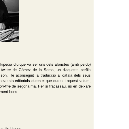
ikipedia diu que va ser uns dels aforistes (amb perdó)
twitter de Gómez de la Sorna, un d'aquests perfils
són. He aconseguit la traducció al català dels seus
novetats editorials duren el que duren, i aquest volum,
on-line
de segona mà. Per si fracassau, us en deixaré
rment bons.
avalls blancs.